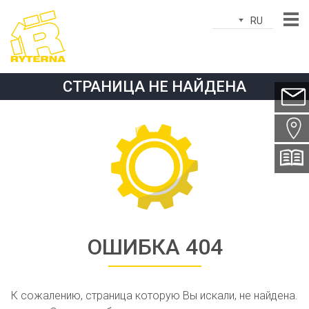
RU
Имя*
СТРАНИЦА НЕ НАЙДЕНА
Эл.почта*
Город*
Страна*
Телефон*
тема*
ОШИБКА 404
Сообщение*
К сожалению, страница которую Вы искали, не найдена.